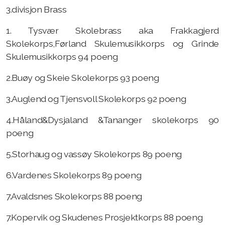
3.divisjon Brass
1. Tysvær Skolebrass aka Frakkagjerd
Skolekorps,Førland Skulemusikkorps og Grinde
Skulemusikkorps 94 poeng
2.Buøy og Skeie Skolekorps 93 poeng
3.Auglend og Tjensvoll Skolekorps 92 poeng
4.Håland&Dysjaland &Tananger skolekorps 90
poeng
5.Storhaug og vassøy Skolekorps 89 poeng
6.Vardenes Skolekorps 89 poeng
7.Avaldsnes Skolekorps 88 poeng
7.Kopervik og Skudenes Prosjektkorps 88 poeng